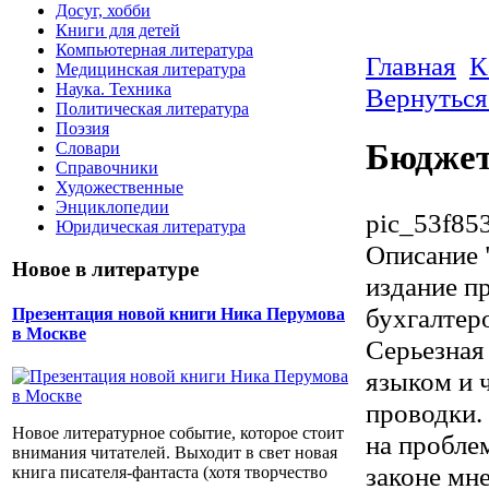
Досуг, хобби
Книги для детей
Компьютерная литература
Главная
К
Медицинская литература
Наука. Техника
Вернуться
Политическая литература
Поэзия
Бюджет
Словари
Справочники
Художественные
Энциклопедии
pic_53f85
Юридическая литература
Описание
Новое в литературе
издание п
бухгалтер
Презентация новой книги Ника Перумова
в Москве
Серьезная
языком и 
проводки.
Новое литературное событие, которое стоит
на пробле
внимания читателей. Выходит в свет новая
законе мн
книга писателя-фантаста (хотя творчество