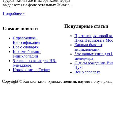
трудов. Книга же Виктора Клемперера
выделяется на фоне остальных.Живя в...
Подробнее »
Популярные статьи
Свежие новости
Презентация новой к
Справочники.
Ника Перумова в Мос
Классификация
Какими бывают
Все о словарях
энциклопедии
Какими бывают
5 толковых книг для 
энциклопедии
менеджера
5 толковых книг для HR-
С днем рождения, Ви
менеджера
Пух!
Новая книга о Twitter
Все о словарях
Copyright © Каталог книг: художественная, научно-популярная,