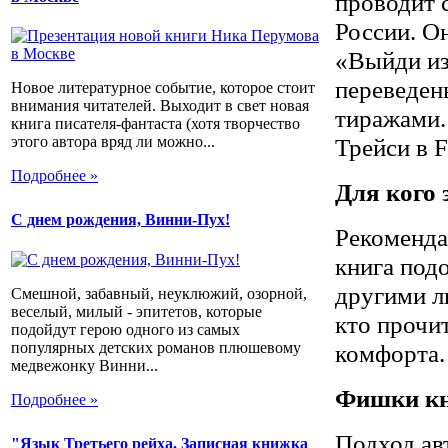
проводит 
России. О
«Выйди из
переведен
Новое литературное событие, которое стоит
внимания читателей. Выходит в свет новая
тиражами.
книга писателя-фантаста (хотя творчество
Трейси в 
этого автора вряд ли можно...
Подробнее »
Для кого 
С днем рождения, Винни-Пух!
Рекоменда
книга под
другими л
Смешной, забавный, неуклюжий, озорной,
веселый, милый - эпитетов, которые
кто прочи
подойдут герою одного из самых
популярных детских романов плюшевому
комфорта.
медвежонку Винни...
Фишки кн
Подробнее »
Подход ав
"Язык Третьего рейха. Записная книжка