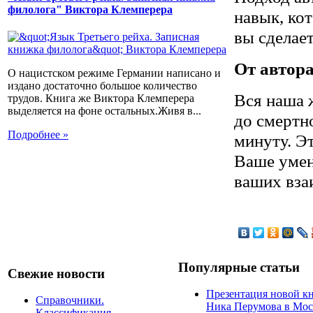
филолога" Виктора Клемперера
навык, ко
вы сделае
От автора
О нацистском режиме Германии написано и
издано достаточно большое количество
Вся наша 
трудов. Книга же Виктора Клемперера
выделяется на фоне остальных.Живя в...
до смертно
Подробнее »
минуту. Э
Ваше умен
ваших вза
Популярные статьи
Свежие новости
Презентация новой к
Справочники.
Ника Перумова в Мос
Классификация