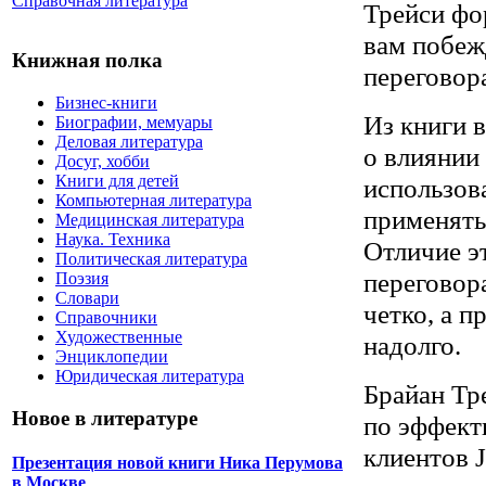
Справочная литература
Трейси фо
вам побеж
Книжная полка
переговор
Бизнес-книги
Из книги в
Биографии, мемуары
Деловая литература
о влиянии 
Досуг, хобби
Книги для детей
использов
Компьютерная литература
применять 
Медицинская литература
Наука. Техника
Отличие э
Политическая литература
переговор
Поэзия
Словари
четко, а 
Справочники
Художественные
надолго.
Энциклопедии
Юридическая литература
Брайан Тр
Новое в литературе
по эффект
клиентов 
Презентация новой книги Ника Перумова
в Москве