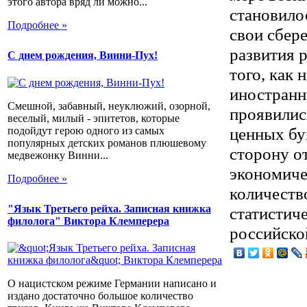
этого автора вряд ли можно...
становило
Подробнее »
свои сбер
развития 
С днем рождения, Винни-Пух!
того, как
иностранн
Смешной, забавный, неуклюжий, озорной,
проявилис
веселый, милый - эпитетов, которые
ценных бу
подойдут герою одного из самых
популярных детских романов плюшевому
сторону о
медвежонку Винни...
экономиче
Подробнее »
количеств
"Язык Третьего рейха. Записная книжка
статистич
филолога" Виктора Клемперера
российско
О нацистском режиме Германии написано и
издано достаточно большое количество