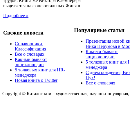
трудов. Книга же Виктора Клемперера
выделяется на фоне остальных.Живя в...
Подробнее »
Популярные статьи
Свежие новости
Презентация новой к
Справочники.
Ника Перумова в Мос
Классификация
Какими бывают
Все о словарях
энциклопедии
Какими бывают
5 толковых книг для 
энциклопедии
менеджера
5 толковых книг для HR-
С днем рождения, Ви
менеджера
Пух!
Новая книга о Twitter
Все о словарях
Copyright © Каталог книг: художественная, научно-популярная,