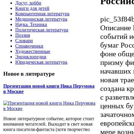
Россий
Досуг, хобби
Книги для детей
Компьютерная литература
pic_53f84b
Медицинская литература
Наука. Техника
Описание
Политическая литература
событий и
Поэзия
Словари
бумаг Росс
Справочники
Художественные
фоне обще
Энциклопедии
призму фи
Юридическая литература
начавших 
Новое в литературе
новая тра
Презентация новой книги Ника Перумова
создана к
в Москве
с разветв
ценных бу
зачаточно
Новое литературное событие, которое стоит
европейск
внимания читателей. Выходит в свет новая
книга писателя-фантаста (хотя творчество
мере возн