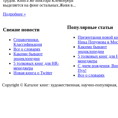
трудов. Книга же Виктора Клемперера
выделяется на фоне остальных.Живя в...
Подробнее »
Популярные статьи
Свежие новости
Презентация новой к
Справочники.
Ника Перумова в Мос
Классификация
Какими бывают
Все о словарях
энциклопедии
Какими бывают
5 толковых книг для 
энциклопедии
менеджера
5 толковых книг для HR-
С днем рождения, Ви
менеджера
Пух!
Новая книга о Twitter
Все о словарях
Copyright © Каталог книг: художественная, научно-популярная,