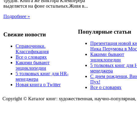
трудов. Книга же Виктора Клемперера
выделяется на фоне остальных.Живя в...
Подробнее »
Популярные статьи
Свежие новости
Презентация новой к
Справочники.
Ника Перумова в Мос
Классификация
Какими бывают
Все о словарях
энциклопедии
Какими бывают
5 толковых книг для 
энциклопедии
менеджера
5 толковых книг для HR-
С днем рождения, Ви
менеджера
Пух!
Новая книга о Twitter
Все о словарях
Copyright © Каталог книг: художественная, научно-популярная,