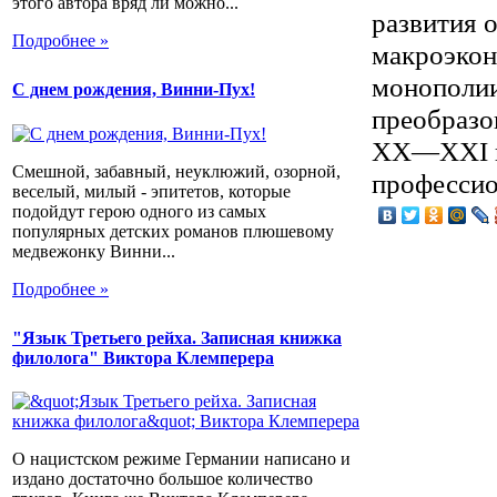
этого автора вряд ли можно...
развития 
Подробнее »
макроэкон
монополии
С днем рождения, Винни-Пух!
преобразо
XX—XXI вв
Смешной, забавный, неуклюжий, озорной,
профессио
веселый, милый - эпитетов, которые
подойдут герою одного из самых
популярных детских романов плюшевому
медвежонку Винни...
Подробнее »
"Язык Третьего рейха. Записная книжка
филолога" Виктора Клемперера
О нацистском режиме Германии написано и
издано достаточно большое количество