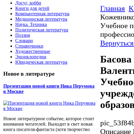
Досуг, хобби
Главная
К
Книги для детей
Компьютерная литература
Кожевнико
Медицинская литература
Учебное п
Наука. Техника
Политическая литература
профессио
Поэзия
Словари
Вернуться
Справочники
Художественные
Басова 
Энциклопедии
Юридическая литература
Валент
Новое в литературе
Учебно
Презентация новой книги Ника Перумова
учрежд
в Москве
образо
Новое литературное событие, которое стоит
pic_53f84
внимания читателей. Выходит в свет новая
книга писателя-фантаста (хотя творчество
Описание