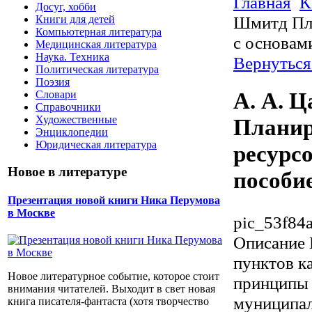
Главная
К
Досуг, хобби
Шмитд Пла
Книги для детей
Компьютерная литература
с основам
Медицинская литература
Наука. Техника
Вернуться
Политическая литература
Поэзия
А. А. Ц
Словари
Справочники
Художественные
Планир
Энциклопедии
Юридическая литература
ресурсо
Новое в литературе
пособи
Презентация новой книги Ника Перумова
в Москве
pic_53f84
Описание
пунктов к
Новое литературное событие, которое стоит
принципы 
внимания читателей. Выходит в свет новая
муниципал
книга писателя-фантаста (хотя творчество