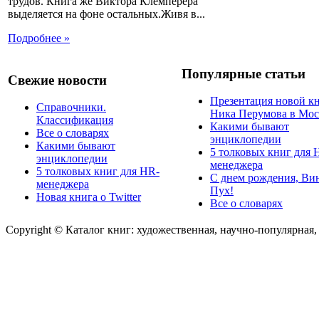
трудов. Книга же Виктора Клемперера
выделяется на фоне остальных.Живя в...
Подробнее »
Популярные статьи
Свежие новости
Презентация новой к
Справочники.
Ника Перумова в Мос
Классификация
Какими бывают
Все о словарях
энциклопедии
Какими бывают
5 толковых книг для 
энциклопедии
менеджера
5 толковых книг для HR-
С днем рождения, Ви
менеджера
Пух!
Новая книга о Twitter
Все о словарях
Copyright © Каталог книг: художественная, научно-популярная,