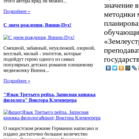
этого автора вряд ли можно...
значение 
Подробнее »
методики 
планирова
С днем рождения, Винни-Пух!
обучающих
«Землеуст
Смешной, забавный, неуклюжий, озорной,
преподава
веселый, милый - эпитетов, которые
государст
подойдут герою одного из самых
популярных детских романов плюшевому
медвежонку Винни...
Подробнее »
"Язык Третьего рейха. Записная книжка
филолога" Виктора Клемперера
О нацистском режиме Германии написано и
издано достаточно большое количество