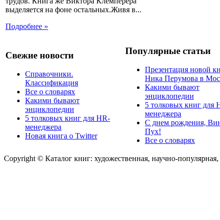
трудов. Книга же Виктора Клемперера
выделяется на фоне остальных.Живя в...
Подробнее »
Популярные статьи
Свежие новости
Презентация новой к
Справочники.
Ника Перумова в Мос
Классификация
Какими бывают
Все о словарях
энциклопедии
Какими бывают
5 толковых книг для 
энциклопедии
менеджера
5 толковых книг для HR-
С днем рождения, Ви
менеджера
Пух!
Новая книга о Twitter
Все о словарях
Copyright © Каталог книг: художественная, научно-популярная,