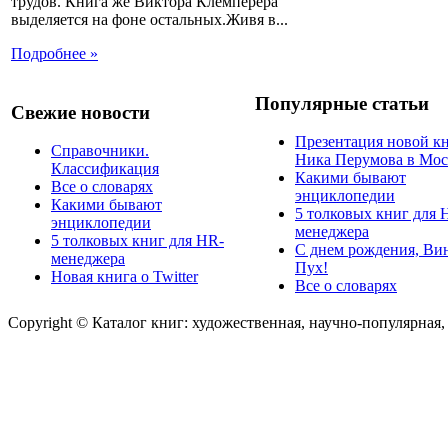
трудов. Книга же Виктора Клемперера
выделяется на фоне остальных.Живя в...
Подробнее »
Популярные статьи
Свежие новости
Презентация новой к
Справочники.
Ника Перумова в Мос
Классификация
Какими бывают
Все о словарях
энциклопедии
Какими бывают
5 толковых книг для 
энциклопедии
менеджера
5 толковых книг для HR-
С днем рождения, Ви
менеджера
Пух!
Новая книга о Twitter
Все о словарях
Copyright © Каталог книг: художественная, научно-популярная,