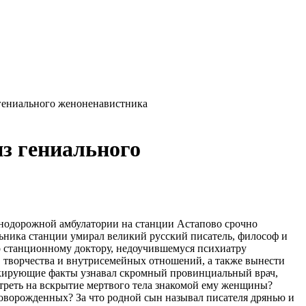
 гениального женоненавистника
из гениального
знодорожной амбулатории на станции Астапово срочно
альника станции умирал великий русский писатель, философ и
о станционному доктору, недоучившемуся психиатру
и, творчества и внутрисемейных отношений, а также вынести
окирующие факты узнавал скромный провинциальный врач,
отреть на вскрытие мертвого тела знакомой ему женщины?
оворожденных? За что родной сын называл писателя дрянью и