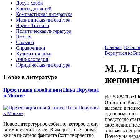
Досуг, хобби
Книги для детей
Компьютерная литература
Медицинская литература
Наука. Техника
Политическая литература
Поэзия
Словари
Главная
Катало
Справочники
Вернуться к: Б
Художественные
Энциклопедии
Юридическая литература
М. Л. Г
Новое в литературе
женоне
Презентация новой книги Ника Перумова
в Москве
pic_53f849bae1d
Описание
Когда
вызвали к пацие
одновременно -
предстояло стат
Новое литературное событие, которое стоит
свое медицинск
внимания читателей. Выходит в свет новая
задаваясь непри
книга писателя-фантаста (хотя творчество
Почему на черд