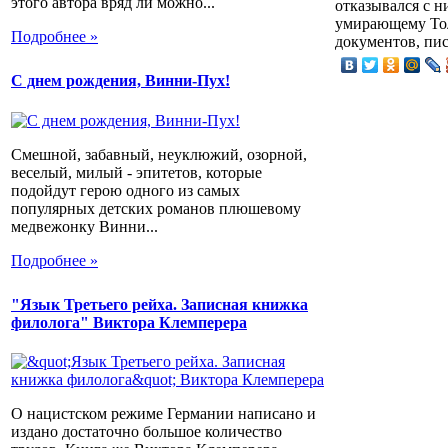
этого автора вряд ли можно...
отказывался с н
умирающему Тол
Подробнее »
документов, пис
С днем рождения, Винни-Пух!
Смешной, забавный, неуклюжий, озорной,
веселый, милый - эпитетов, которые
подойдут герою одного из самых
популярных детских романов плюшевому
медвежонку Винни...
Подробнее »
"Язык Третьего рейха. Записная книжка
филолога" Виктора Клемперера
О нацистском режиме Германии написано и
издано достаточно большое количество