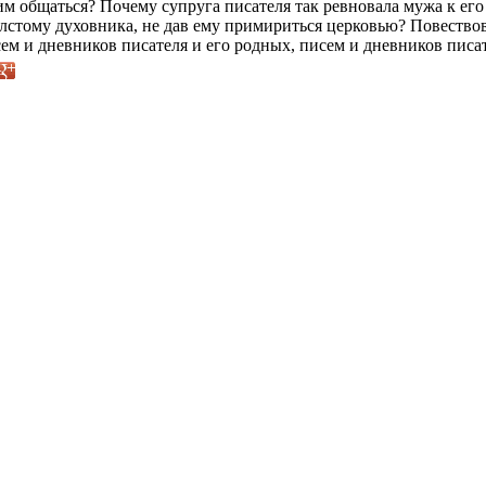
им общаться? Почему супруга писателя так ревновала мужа к его 
стому духовника, не дав ему примириться церковью? Повество
ем и дневников писателя и его родных, писем и дневников писат