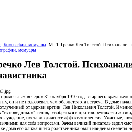
г
Биографии, мемуары
М. Л. Гречко Лев Толстой. Психоанализ
иографии, мемуары
речко Лев Толстой. Психоанал
навистника
e3.jpg
 промозглым вечером 31 октября 1910 года старшего врача желе
нту, он и не подозревал. чем обернется эта встреча. В доме нач
 отлученный от церкви еретик, Лев Николаевич Толстой. Именн
ь "исповедником" гения, разобраться в противоречиях его жизн
ое суждение, поставив диагноз: аффект-эпилепсия. Ужасные, ш
вычными для себя вопросами. Зачем великий писатель ездил см
аке дома его ближайшего родственника были найдены скелеты н