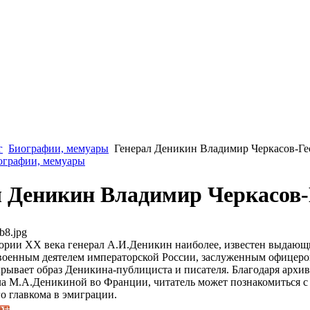
г
Биографии, мемуары
Генерал Деникин Владимир Черкасов-Ге
иографии, мемуары
л Деникин Владимир Черкасов-
b8.jpg
ории XX века генерал А.И.Деникин наиболее, известен выдающим
военным деятелем императорской России, заслуженным офицером
рывает образ Деникина-публициста и писателя. Благодаря архи
ла М.А.Деникиной во Франции, читатель может познакомиться 
о главкома в эмиграции.