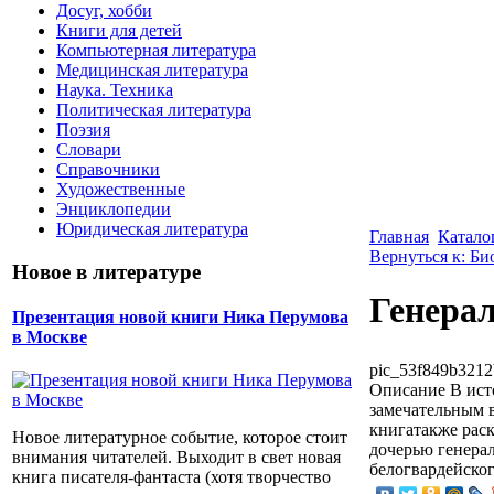
Досуг, хобби
Книги для детей
Компьютерная литература
Медицинская литература
Наука. Техника
Политическая литература
Поэзия
Словари
Справочники
Художественные
Энциклопедии
Юридическая литература
Главная
Катало
Вернуться к: Б
Новое в литературе
Генера
Презентация новой книги Ника Перумова
в Москве
pic_53f849b3212
Описание
В ист
замечательным 
книгатакже раск
Новое литературное событие, которое стоит
дочерью генера
внимания читателей. Выходит в свет новая
белогвардейског
книга писателя-фантаста (хотя творчество