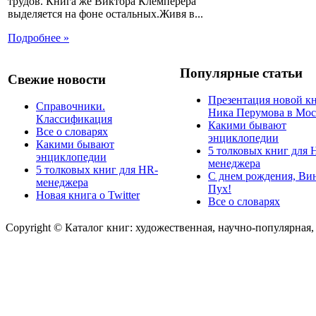
трудов. Книга же Виктора Клемперера
выделяется на фоне остальных.Живя в...
Подробнее »
Популярные статьи
Свежие новости
Презентация новой к
Справочники.
Ника Перумова в Мос
Классификация
Какими бывают
Все о словарях
энциклопедии
Какими бывают
5 толковых книг для 
энциклопедии
менеджера
5 толковых книг для HR-
С днем рождения, Ви
менеджера
Пух!
Новая книга о Twitter
Все о словарях
Copyright © Каталог книг: художественная, научно-популярная,