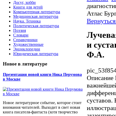
Досуг, хобби
диагностик
Книги для детей
Компьютерная литература
Атлас Бур
Медицинская литература
Вернуться
Наука. Техника
Политическая литература
Поэзия
Лучева
Словари
Справочники
и суста
Художественные
Энциклопедии
Ф.А.
Юридическая литература
Новое в литературе
pic_53f85
Презентация новой книги Ника Перумова
Описание
в Москве
важнейше
дифференц
суставов.
Новое литературное событие, которое стоит
иллюстрац
внимания читателей. Выходит в свет новая
книга писателя-фантаста (хотя творчество
акцентиро