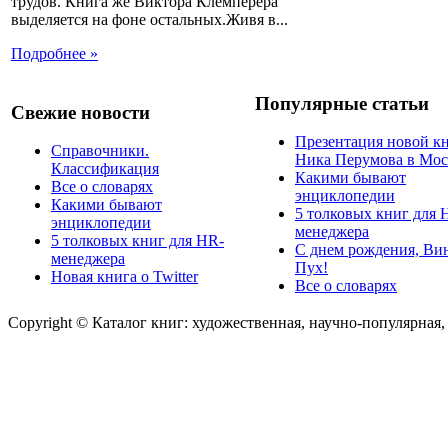
трудов. Книга же Виктора Клемперера
выделяется на фоне остальных.Живя в...
Подробнее »
Популярные статьи
Свежие новости
Презентация новой к
Справочники.
Ника Перумова в Мос
Классификация
Какими бывают
Все о словарях
энциклопедии
Какими бывают
5 толковых книг для 
энциклопедии
менеджера
5 толковых книг для HR-
С днем рождения, Ви
менеджера
Пух!
Новая книга о Twitter
Все о словарях
Copyright © Каталог книг: художественная, научно-популярная,