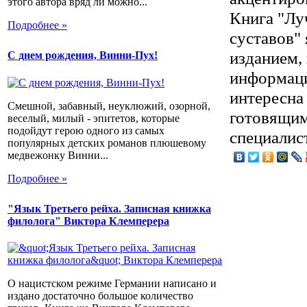
этого автора вряд ли можно...
Книга "Лу
Подробнее »
суставов"
изданием,
С днем рождения, Винни-Пух!
информаци
интересна
Смешной, забавный, неуклюжий, озорной,
готовящим
веселый, милый - эпитетов, которые
подойдут герою одного из самых
специалис
популярных детских романов плюшевому
медвежонку Винни...
Подробнее »
"Язык Третьего рейха. Записная книжка
филолога" Виктора Клемперера
О нацистском режиме Германии написано и
издано достаточно большое количество