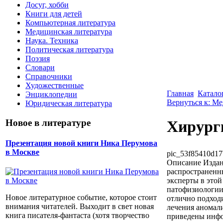
Досуг, хобби
Книги для детей
Компьютерная литература
Медицинская литература
Наука. Техника
Политическая литература
Поэзия
Словари
Справочники
Художественные
Главная
Катало
Энциклопедии
Вернуться к: М
Юридическая литература
Новое в литературе
Хирурги
Презентация новой книги Ника Перумова
в Москве
pic_53f85410d17
Описание
Издан
распространенн
эксперты в это
патофизиологии 
Новое литературное событие, которое стоит
отлично подход
внимания читателей. Выходит в свет новая
лечения аномали
книга писателя-фантаста (хотя творчество
приведены инфо