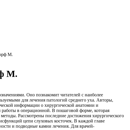
орф М.
ф М.
значениями. Оно познакомит читателей с наиболее
зуемыми для лечения патологий среднего уха. Авторы,
ической информации о хирургической анатомии и
ил работы в операционной. В пошаговой форме, которая
 методы. Рассмотрены последние достижения хирургического
дисфункций цепи слуховых косточек. В каждой главе
ости и подводные камни лечения. Для врачей-