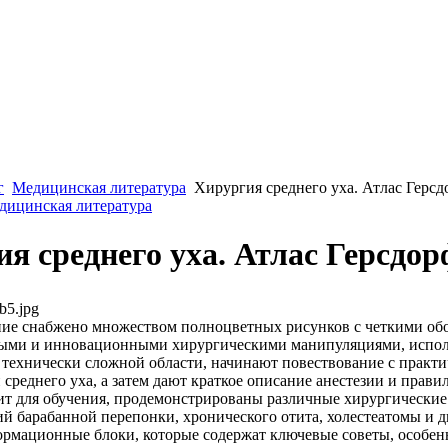
г
Медицинская литература
Хирургия среднего уха. Атлас Герсд
едицинская литература
я среднего уха. Атлас Герсдор
b5.jpg
ие снабжено множеством полноцветных рисунков с четкими обо
ыми и инновационными хирургическими манипуляциями, исполь
й технически сложной области, начинают повествование с практ
среднего уха, а затем дают краткое описание анестезии и прав
ит для обучения, продемонстрированы различные хирургические
й барабанной перепонки, хронического отита, холестеатомы и 
рмационные блоки, которые содержат ключевые советы, особенн